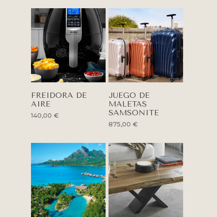
Tu correo electrónico
¿Confirmas tu asistencia?
Sí
No
Añadir
Añadir
FREIDORA DE
JUEGO DE
AIRE
MALETAS
Al Carrito
Al Carrito
SAMSONITE
140,00
€
875,00
€
JDNPAPER