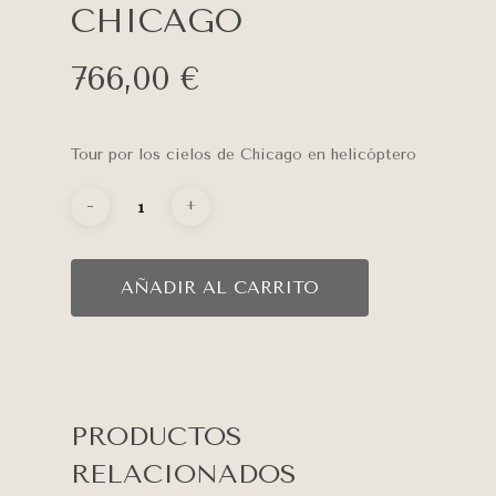
CHICAGO
766,00
€
Tour por los cielos de Chicago en helicóptero
CUÁNDO
DÓNDE
RSVP
RECOMENDACIONE
AÑADIR AL CARRITO
LISTA DE BODAS
CONFIRMA TU ASISTE
PRODUCTOS
Nombre y apellidos
RELACIONADOS